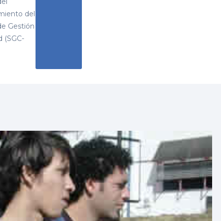
del
miento del
de Gestión
d (SGC-