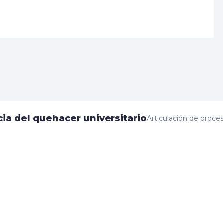
cia del quehacer universitario
Articulación de proces