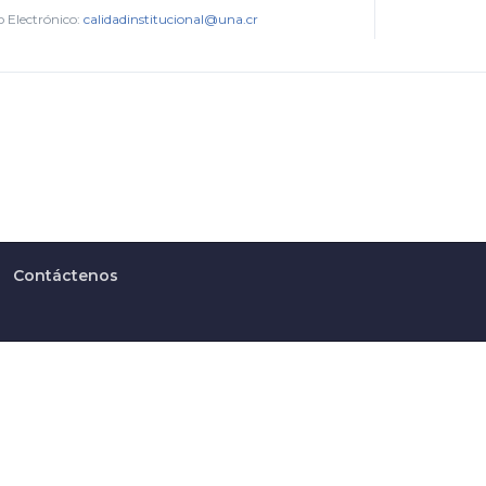
 Electrónico:
calidadinstitucional@una.cr
Contáctenos