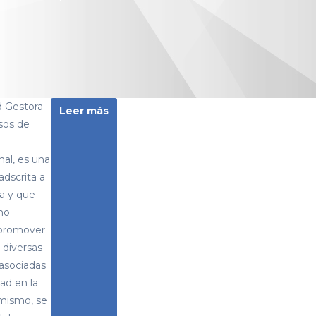
d Gestora
Leer más
sos de
nal, es una
adscrita a
ía y que
mo
 promover
r diversas
asociadas
dad en la
mismo, se