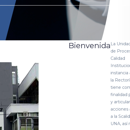
Bienvenida
La Unida
de Proce
Calidad
Institucio
instancia 
la Rector
tiene co
finalidad
y articula
acciones 
a la Scali
UNA, así 