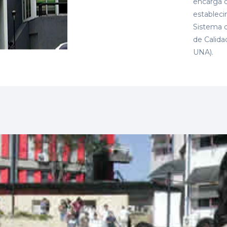
encarga 
estableci
Sistema 
de Calida
UNA).