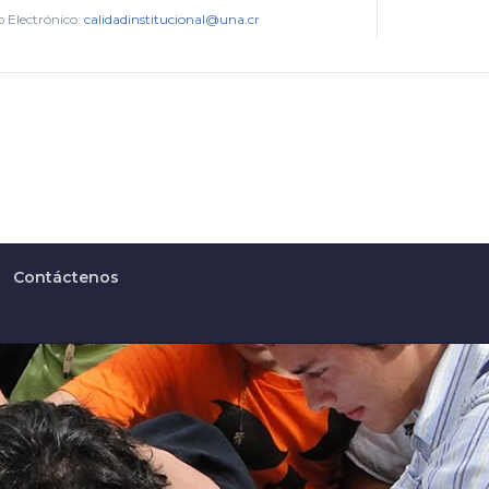
 Electrónico:
calidadinstitucional@una.cr
Contáctenos