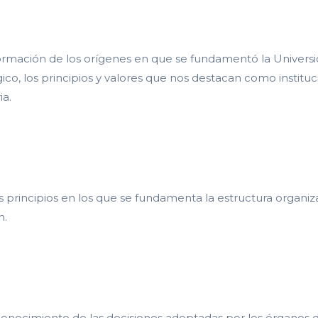
ormación de los orígenes en que se fundamentó la Universid
co, los principios y valores que nos destacan como instituci
ia.
s principios en los que se fundamenta la estructura organiz
n.
l conocimiento de las decisiones adoptadas por los órganos 